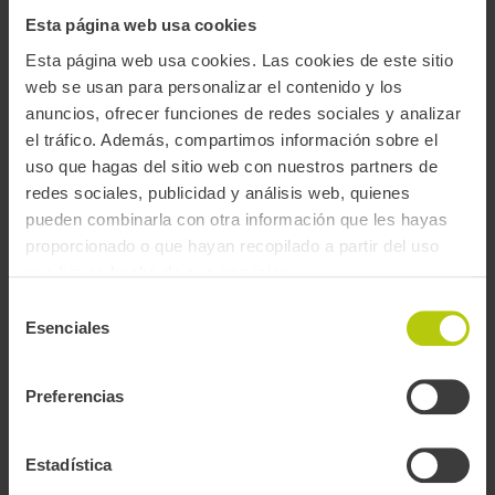
Facturas
Esta página web usa cookies
Esta página web usa cookies. Las cookies de este sitio
web se usan para personalizar el contenido y los
Información de la movilidad - T-mobilitat
anuncios, ofrecer funciones de redes sociales y analizar
el tráfico. Además, compartimos información sobre el
T-mobilitat
uso que hagas del sitio web con nuestros partners de
Información de la movilidad
redes sociales, publicidad y análisis web, quienes
pueden combinarla con otra información que les hayas
proporcionado o que hayan recopilado a partir del uso
Planifica ruta
que hayas hecho de sus servicios.
Selección
Esenciales
de
Busca la mejor ruta, elige elementos favoritos e infórmate del estado
consentimiento
del servicio en tiempo real.
Preferencias
PLANIFICA
Estadística