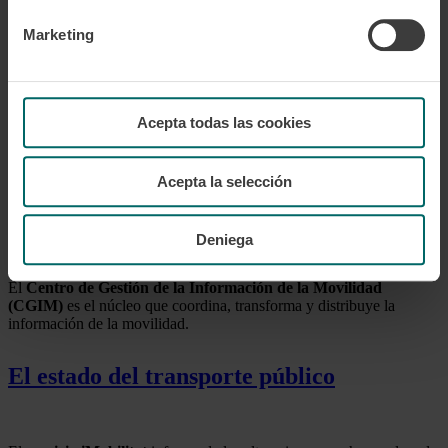
Portal de datos abiertos
Marketing
El portal de datos abiertos del CGIM es una plataforma que integra
y agrega toda la información de la oferta de transporte público de
Catalunya.
Acepta todas las cookies
Accede al portal
Acepta la selección
El centro de gestión de la información
Deniega
El
Centro de Gestión de la Información de la Movilidad
(CGIM)
es el núcleo que coordina, transforma y distribuye la
información de la movilidad.
El estado del transporte público