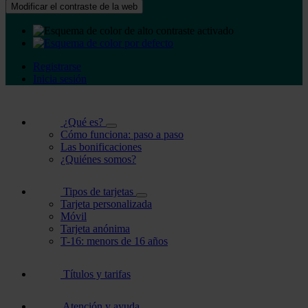
Modificar el contraste de la web
Registrarse
Inicia sesión
¿Qué es?
Cómo funciona: paso a paso
Las bonificaciones
¿Quiénes somos?
Tipos de tarjetas
Tarjeta personalizada
Móvil
Tarjeta anónima
T-16: menors de 16 años
Títulos y tarifas
Atención y ayuda