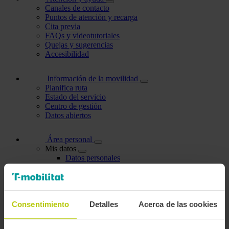
Canales de contacto
Puntos de atención y recarga
Cita previa
FAQs y videotutoriales
Quejas y sugerencias
Accesibilidad
Información de la movilidad
Planifica ruta
Estado del servicio
Centro de gestión
Datos abiertos
Área personal
Mis datos
Datos personales
Modificar contraseña
Mis bonificaciones
Gestionar tarjetas
Personas a cargo
Personas que gestiono
Consentimiento
Detalles
Acerca de las cookies
Titulares de mi cuenta
Trámites efectuados