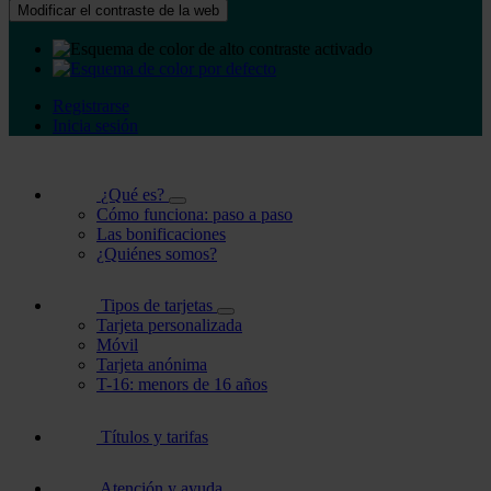
Modificar el contraste de la web
Registrarse
Inicia sesión
¿Qué es?
Cómo funciona: paso a paso
Las bonificaciones
¿Quiénes somos?
Tipos de tarjetas
Tarjeta personalizada
Móvil
Tarjeta anónima
T-16: menors de 16 años
Títulos y tarifas
Atención y ayuda