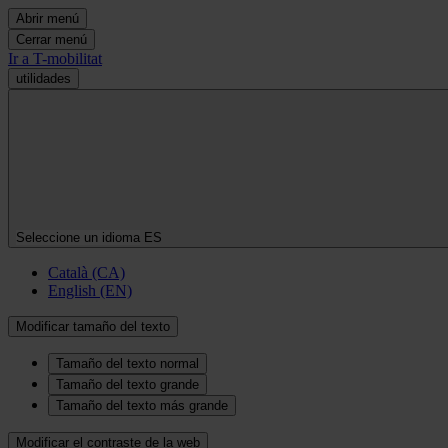
Abrir menú
Cerrar menú
Ir a T-mobilitat
utilidades
Seleccione un idioma
ES
Català (CA)
English (EN)
Modificar tamaño del texto
Tamaño del texto normal
Tamaño del texto grande
Tamaño del texto más grande
Modificar el contraste de la web