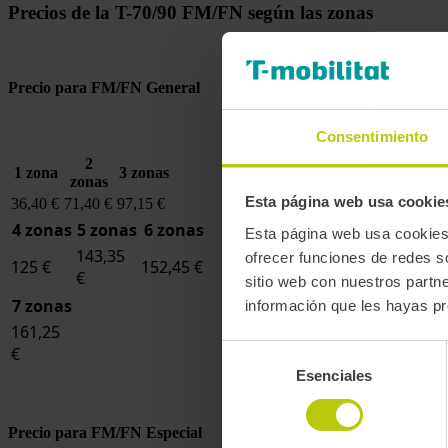
Precios de la T-70/90 FM/FN según las zonas
Precio para FM/FN General
Consentimiento
2
1 zona
3 zonas
zonas
Esta página web usa cookie
36,40 €
71,40 €
97,15 €
4 zonas
5 zonas
6 zonas
Esta página web usa cookies.
143,35
ofrecer funciones de redes s
125 €
152,45 €
€
sitio web con nuestros partn
7 zonas
información que les hayas pr
161,25
Selección
€
Esenciales
de
consentimiento
Precio para FM/FN Especial