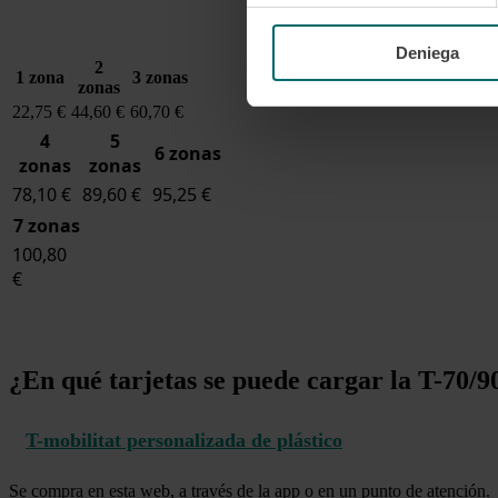
Deniega
2
1 zona
3 zonas
zonas
22,75 €
44,60 €
60,70 €
4
5
6 zonas
zonas
zonas
78,10 €
89,60 €
95,25 €
7 zonas
100,80
€
¿En qué tarjetas se puede cargar la T-70
T-mobilitat personalizada de plástico
Se compra en esta web, a través de la app o en un punto de atención.