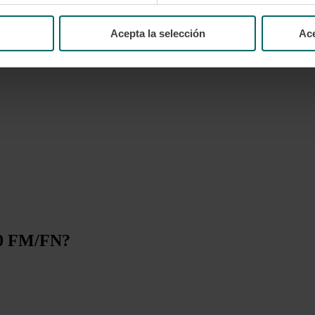
Acepta la selección
Ace
/90 FM/FN?