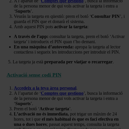
A l’apartat de ‘
Comptes que gestiono
’, busca la informació
de la persona menor de qui vols activar la targeta i entra a
‘
Suports
’.
Veuràs la targeta en qüestió: prem el botó ‘
Consultar PIN
’, i
guarda el PIN que et donarà el sistema.
Amb aquest PIN pots
activar la targeta
:
A través de l’app:
consultar la targeta, prem el botó ‘Activar
targeta’ i introdueix el PIN quan t’ho demani.
En una màquina d’autovenda:
apropa la targeta al lector
contactless i segueix les introduccions per introduir el PIN.
5. La targeta ja està
preparada per viatjar o recarregar
.
Activació sense codi PIN
Accedeix a la teva àrea personal
.
A l’apartat de ‘
Comptes que gestiono
’, busca la informació
de la persona menor de qui vols activar la targeta i entra a
‘
Suports
’.
Prem el botó ‘
Activar targeta
’.
L’activació no és immediata,
pot trigar un màxim de 24
hores, tot i que
el més habitual és que es faci efectiva en
una o dues hores
; passat aquest temps, consulta la targeta