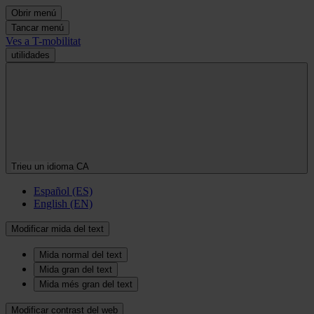
Obrir menú
Tancar menú
Ves a T-mobilitat
utilidades
Trieu un idioma
CA
Español (ES)
English (EN)
Modificar mida del text
Mida normal del text
Mida gran del text
Mida més gran del text
Modificar contrast del web