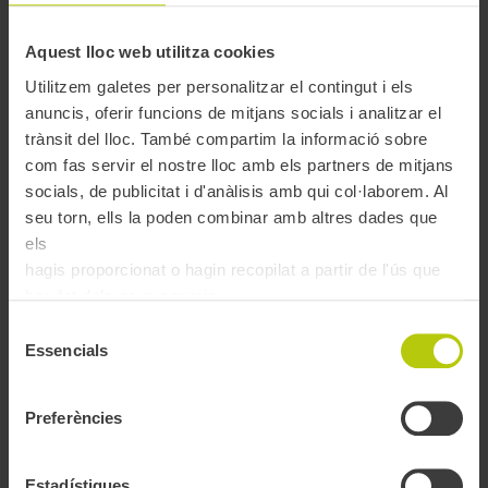
Com activar la teva T-mobilitat
Aquest lloc web utilitza cookies
personalitzada
Utilitzem galetes per personalitzar el contingut i els
anuncis, oferir funcions de mitjans socials i analitzar el
Activació amb codi PIN
trànsit del lloc. També compartim la informació sobre
com fas servir el nostre lloc amb els partners de mitjans
socials, de publicitat i d'anàlisis amb qui col·laborem. Al
seu torn, ells la poden combinar amb altres dades que
Accedeix a la teva àrea personal
.
A l’apartat de ‘
Gestionar targetes
’, busca la informació de la
els
targeta.
hagis proporcionat o hagin recopilat a partir de l'ús que
Prem el botó ‘
Consultar PIN
’, i memoritza el PIN que et
has fet dels seus serveis.
donarà el sistema.
Amb aquest PIN pots
activar la targeta
:
Selecció
Essencials
de
A través de l’app:
consultar la targeta, prem el botó ‘Activar
targeta’ i introdueix el PIN quan t’ho demani.
consentiment
En una màquina d’autovenda:
apropa la targeta al lector
contactless i segueix les introduccions per introduir el PIN.
Preferències
5. La teva targeta ja està
preparada per viatjar o recarregar
.
Estadístiques