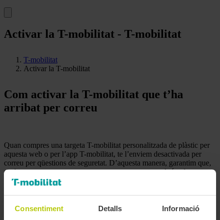
Activar la T-mobilitat - T-mobilitat
T-mobilitat
Activar la T-mobilitat
Com activar la T-mobilitat que t’ha
arribat per correu
Quan compres una targeta T-mobilitat personalitzada de plàstic per
aquesta web o per l’app T-mobilitat, te l’enviem desactivada per
correu per qüestions de seguretat. D’aquesta manera, garantim que,
si s’entrega per error a una persona que no ets tu o algú te la sostreu
de la bústia, aquesta altra persona no la pugui fer servir.
Només tu, amb les teves credencials, la podràs activar per començar
a fer-la servir.
Consentiment
Detalls
Informació