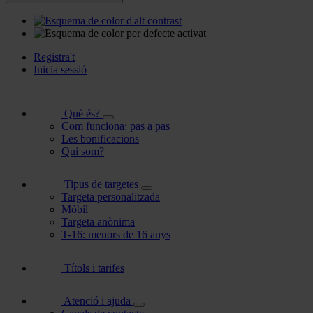
Registra't
Inicia sessió
Què és?
Com funciona: pas a pas
Les bonificacions
Qui som?
Tipus de targetes
Targeta personalitzada
Mòbil
Targeta anònima
T-16: menors de 16 anys
Títols i tarifes
Atenció i ajuda