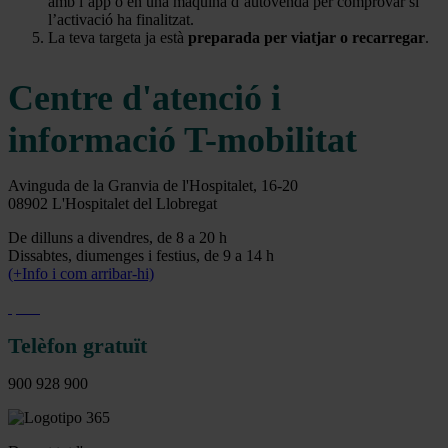
amb l’app o en una màquina d’autovenda per comprovar si
l’activació ha finalitzat.
La teva targeta ja està
preparada per viatjar o recarregar
.
Centre d'atenció i
informació T-mobilitat
Avinguda de la Granvia de l'Hospitalet, 16-20
08902 L'Hospitalet del Llobregat
De dilluns a divendres, de 8 a 20 h
Dissabtes, diumenges i festius, de 9 a 14 h
(+Info i com arribar-hi)
Telèfon gratuït
900 928 900