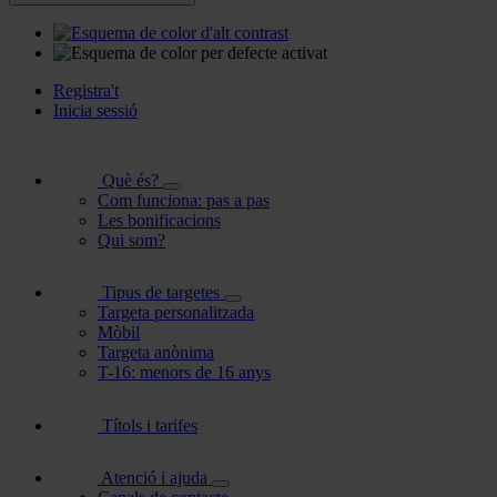
Registra't
Inicia sessió
Què és?
Com funciona: pas a pas
Les bonificacions
Qui som?
Tipus de targetes
Targeta personalitzada
Mòbil
Targeta anònima
T-16: menors de 16 anys
Títols i tarifes
Atenció i ajuda