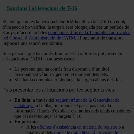
Sancions i al·legacions de T-16
Si algú que no és la persona beneficiària utilitza la T-16 i un equip
d’inspecció ho verifica, la targeta serà bloquejada per un període de
3 anys, d’acord amb les
condicions d’ús de la T-mobilitat aprovades
pel Consell d’Administració de l’ATM
, i l’operador de transport
imposarà una sanció econòmica.
Si la persona que ha comès frau no està conforme, pot presentar
al·legacions a l’ATM en aquests casos:
La persona que ha comès frau disposava d’un títol
personalitzat vàlid i vigent en el moment dels fets.
Si s’havia comunicat o bloquejat la targeta abans dels fets.
Pots presentar les al·legacions per les següents vies:
En línia:
a través del
següent tràmit de la Generalitat de
Catalunya
; a l'enllaç hi trobaràs el pas a pas i tota la
informació. Hauràs d'explicar els motius pels quals consideres
que cal desbloquejar la targeta T-16.
En persona
:
A les
oficines d'assistència en matèria de registre
o a
qualsevol dels
punts de digitalització i registre de la