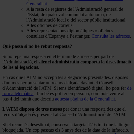
Generalitat.
A la resta de registres de l’Administració general de
l’Estat, de qualsevol comunitat autònoma, de
l’Administració local o del sector públic institucional.
A les oficines de correus.
A les representacions diplomàtiques o oficines
consulars d’Espanya a l’estranger.
Consulta les adreces
.
Què passa si no he rebut resposta?
Si no reps una resposta en el termini de 3 mesos per part de
l’Administració,
el silenci administratiu comporta la desestimació
de les al·legacions
.
En cas que l'ATM no accepti les al·legacions presentades, disposes
d'un mes per presentar un recurs d'alçada davant el Consell
d'Administració de l'ATM. Si tens identificació digital, ho pots fer
de
forma telemàtica
. També es pot fer en persona, com pots veure al
pas 4 del tràmit que descriu
aquesta pàgina de la Generalitat
.
L’ATM disposa de tres mesos
per donar una resposta des que el
recurs d’alçada és presentat al Consell d’Administració de l’ATM.
Si el recurs és desestimat, conserva la targeta T-16 tot i que la tinguis
bloquejada. Un cop passats els 3 anys des de la data de la infracció,