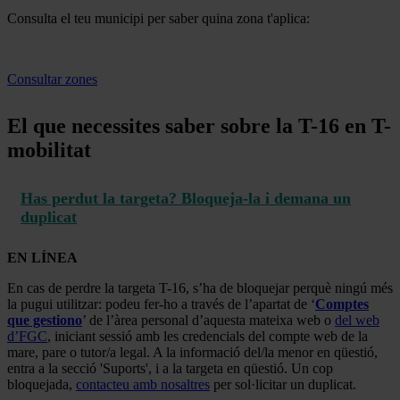
Consulta el teu municipi per saber quina zona t'aplica:
Consultar zones
El que necessites saber sobre la T-16 en T-
mobilitat
Has perdut la targeta? Bloqueja-la i demana un
duplicat
EN LÍNEA
En cas de perdre la targeta T-16, s’ha de bloquejar perquè ningú més
la pugui utilitzar: podeu fer-ho a través de l’apartat de ‘
Comptes
que gestiono
’ de l’àrea personal d’aquesta mateixa web o
del web
d’FGC
, iniciant sessió amb les credencials del compte web de la
mare, pare o tutor/a legal. A la informació del/la menor en qüestió,
entra a la secció 'Suports', i a la targeta en qüestió. Un cop
bloquejada,
contacteu amb nosaltres
per sol·licitar un duplicat.