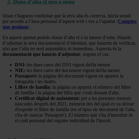
2. Dona d’alta el nen o nena
Quan t’haguem confirmat que la teva alta és correcta, inicia sessió
per accedir a l’àrea personal d’aquest web i ves a l’apartat ‘
Comptes
que gestiono
’.
En aquest apartat podràs donar d’alta el o la menor d’edat. Hauràs
d’adjuntar la seva documentació d’identitat, que haurem de verificar,
així que l’alta no serà automàtica ni immediata. Aquesta és la
documentació que hauràs d'adjuntar
, segons el cas:
DNI:
les dues cares del DNI vigent del/la menor.
NIE:
les dues cares del document vigent del/la menor.
Passaport:
la pàgina del document vigent on apareix la
fotografia i les dades.
Llibre de família:
la pàgina on apareix el número del llibre
de família i la pàgina del fill/a que s'està donant d'alta.
Certificat digital de naixement:
per a les persones menors
nascudes després del 2021, moment des del qual es va deixar
d'expedir el llibre de família (en el tipus de document de l'alta,
s'ha de marcar 'Passaport'). El número que s'ha d'introduir és
el codi personal del registre individual de l'inscrit.