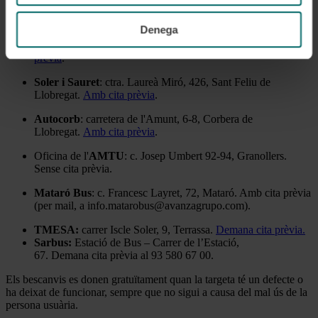
Oficines de
Teisa
: carrer Roger de Llúria, 26. Amb cita prèvia
(trucant al 93 215 35 66).
Denega
Autocars Font
: carrer Tamarit, 105, Ripollet.
Amb cita
prèvia
.
Soler i Sauret
: ctra. Laureà Miró, 426, Sant Feliu de
Llobregat.
Amb cita prèvia
.
Autocorb
: carretera de l'Amunt, 6-8, Corbera de
Llobregat.
Amb cita prèvia
.
Oficina de l'
AMTU
: c. Josep Umbert 92-94, Granollers.
Sense cita prèvia.
Mataró Bus
: c. Francesc Layret, 72, Mataró. Amb cita prèvia
(per mail, a info.matarobus@avanzagrupo.com).
TMESA:
carrer Iscle Soler, 9, Terrassa.
Demana cita prèvia.
Sarbus:
Estació de Bus – Carrer de l’Estació,
67. Demana cita prèvia al 93 580 67 00.
Els bescanvis es donen gratuïtament quan la targeta té un defecte o
ha deixat de funcionar, sempre que no sigui a causa del mal ús de la
persona usuària.