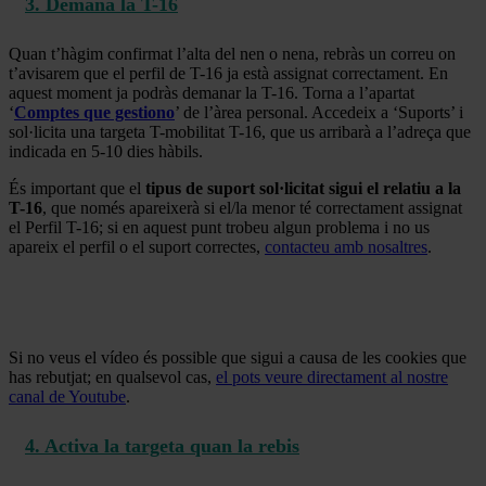
3. Demana la T-16
Quan t’hàgim confirmat l’alta del nen o nena, rebràs un correu on
t’avisarem que el perfil de T-16 ja està assignat correctament. En
aquest moment ja podràs demanar la T-16. Torna a l’apartat
‘
Comptes que gestiono
’ de l’àrea personal. Accedeix a ‘Suports’ i
sol·licita una targeta T-mobilitat T-16, que us arribarà a l’adreça que
indicada en 5-10 dies hàbils.
És important que el
tipus de suport sol·licitat
sigui el relatiu a la
T-16
, que només apareixerà si el/la menor té correctament assignat
el Perfil T-16; si en aquest punt trobeu algun problema i no us
apareix el perfil o el suport correctes,
contacteu amb nosaltres
.
Si no veus el vídeo és possible que sigui a causa de les cookies que
has rebutjat; en qualsevol cas,
el pots veure directament al nostre
canal de Youtube
.
4. Activa la targeta quan la rebis