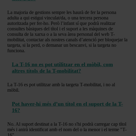
La majoria de gestions sempre les haurà de fer la persona
adulta a qui estigui vinculat/da, o una tercera persona
autoritzada per fer-ho. Però l’infant sí que podrà realitzar
consultes bàsiques del títol i el suport a les màquines de
consulta de la xarxa o a la seva àrea personal del web T-
mobilitat, contactar als nostres canals d’atenció per bloquejar la
targeta, si la perd, o demanar un bescanvi, si la targeta no
funciona.
La T-16 no es pot utilitzar en el mòbil, com
altres títols de la T-mobilitat?
La T-16 es pot utilitzar amb la targeta T-mobilitat, i no al
mòbil.
Pot haver-hi més d’un títol en el suport de la T-
16?
No. Al suport destinat a la T-16 no s'hi podrà carregar cap títol
més i anirà identificat amb el nom del o la menor i el terme "T-
16".