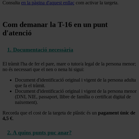
Consulta
en la pàgina d'aquest enllaç
com activar la targeta.
Com demanar la T-16 en un punt
d'atenció
1. Documentació necessària
El tràmit l'ha de fer el pare, mare o tutor/a legal de la persona menor;
no és necessari que el nen o nena hi sigui:
Document d'identificació original i vigent de la persona adulta
que fa el tràmit.
Document d'identificació original i vigent de la persona menor
(DNI, NIE, passaport, llibre de família o certificat digital de
naixement).
Recorda que el cost de la targeta de plàstic és un
pagament únic de
4,5 €
.
2. A quins punts puc anar?