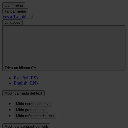
Obrir menú
Tancar menú
Ves a T-mobilitat
utilidades
Trieu un idioma
CA
Español (ES)
English (EN)
Modificar mida del text
Mida normal del text
Mida gran del text
Mida més gran del text
Modificar contrast del web