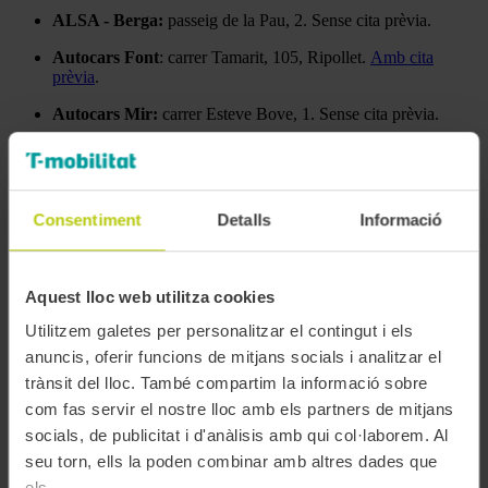
ALSA - Berga:
passeig de la Pau, 2. Sense cita prèvia.
Autocars Font
: carrer Tamarit, 105, Ripollet.
Amb cita
prèvia
.
Autocars Mir:
carrer Esteve Bove, 1. Sense cita prèvia.
Oficina de l'
AMTU
: c. Josep Umbert 92-94, Granollers.
Sense cita prèvia.
Mataró Bus
: c. Francesc Layret, 72, Mataró. Amb cita
Consentiment
Detalls
Informació
prèvia (per mail a info.matarobus@avanzagrupo.com).
Soler i Sauret
: ctra. Laureà Miró, 426, Sant Feliu de
Llobregat.
Amb cita prèvia
.
Aquest lloc web utilitza cookies
TMESA:
carrer Iscle Soler, 9, Terrassa.
Amb cita prèvia.
Utilitzem galetes per personalitzar el contingut i els
Sarbus:
Estació de Bus – Carrer de l’Estació,
anuncis, oferir funcions de mitjans socials i analitzar el
67. Demana cita prèvia al 93 580 67 00.
trànsit del lloc. També compartim la informació sobre
El
cost del duplicat
, ja sigui en línia o en persona, serà de
4,5 €
.
com fas servir el nostre lloc amb els partners de mitjans
socials, de publicitat i d'anàlisis amb qui col·laborem. Al
La T-16 no et funciona i necessites un bescanvi?
seu torn, ells la poden combinar amb altres dades que
els