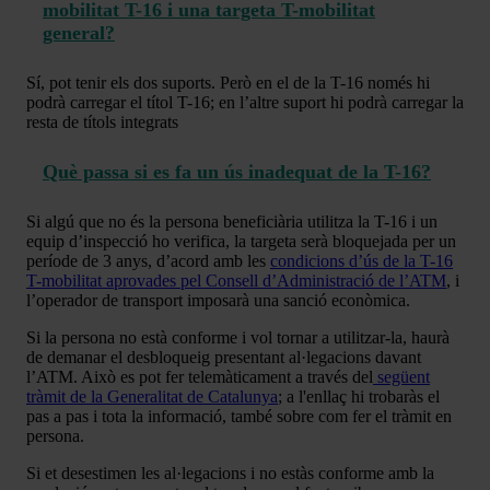
mobilitat T-16 i una targeta T-mobilitat
general?
Sí, pot tenir els dos suports. Però en el de la T-16 només hi
podrà carregar el títol T-16; en l’altre suport hi podrà carregar la
resta de títols integrats
Què passa si es fa un ús inadequat de la T-16?
Si algú que no és la persona beneficiària utilitza la T-16 i un
equip d’inspecció ho verifica, la targeta serà bloquejada per un
període de 3 anys, d’acord amb les
condicions d’ús de la T-16
T-mobilitat aprovades pel Consell d’Administració de l’ATM
, i
l’operador de transport imposarà una sanció econòmica.
Si la persona no està conforme i vol tornar a utilitzar-la, haurà
de demanar el desbloqueig presentant al·legacions davant
l’ATM. Això es pot fer telemàticament a través del
següent
tràmit de la Generalitat de Catalunya
; a l'enllaç hi trobaràs el
pas a pas i tota la informació, també sobre com fer el tràmit en
persona.
Si et desestimen les al·legacions i no estàs conforme amb la