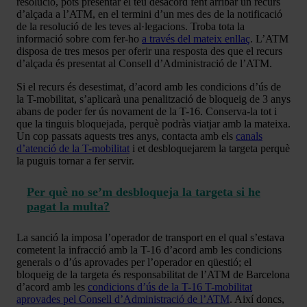
resolució, pots presentar el teu desacord fent arribar un recurs
d’alçada a l’ATM, en el termini d’un mes des de la notificació
de la resolució de les teves al·legacions. Troba tota la
informació sobre com fer-ho
a través del mateix enllaç
. L’ATM
disposa de tres mesos per oferir una resposta des que el recurs
d’alçada és presentat al Consell d’Administració de l’ATM.
Si el recurs és desestimat, d’acord amb les condicions d’ús de
la T-mobilitat, s’aplicarà una penalització de bloqueig de 3 anys
abans de poder fer ús novament de la T-16. Conserva-la tot i
que la tinguis bloquejada, perquè podràs viatjar amb la mateixa.
Un cop passats aquests tres anys, contacta amb els
canals
d’atenció de la T-mobilitat
i et desbloquejarem la targeta perquè
la puguis tornar a fer servir.
Per què no se’m desbloqueja la targeta si he
pagat la multa?
La sanció la imposa l’operador de transport en el qual s’estava
cometent la infracció amb la T-16 d’acord amb les condicions
generals o d’ús aprovades per l’operador en qüestió; el
bloqueig de la targeta és responsabilitat de l’ATM de Barcelona
d’acord amb les
condicions d’ús de la T-16 T-mobilitat
aprovades pel Consell d’Administració de l’ATM
. Així doncs,