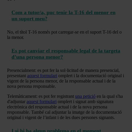
Com a tutor/a, puc tenir la T-16 del menor en
un suport meu?
No, el títol T-16 només pot carregar-se en el suport T-16 del o
la menor.
Es pot canviar el responsable legal de la targeta
d’una persona menor?
Presencialment: es pot fer la sol·licitud de manera presencial,
presentant
aquest formulari
omplert i la documentació original i
vigent de la persona menor, de la responsable actual i de la
nova persona responsable.
Telemàticament: es pot fer registrant
una petició
en la qual s'ha
d'adjuntar
aquest formulari
omplert i signat amb signatura
electrònica del responsable actual i de la nova persona
responsable. També cal adjuntar la imatge de la documentació
original i vigent de l’infant i de les dues persones signants.
I si hi ha algun problema en el moment