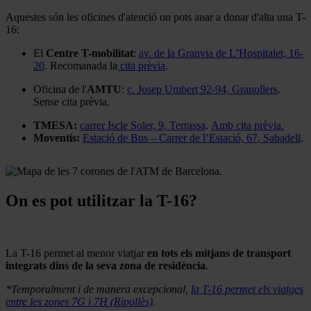
Aquestes són les oficines d'atenció on pots anar a donar d'alta una T-
16:
El
Centre T-mobilitat
:
av. de la Granvia de L’Hospitalet, 16-
20
. Recomanada la
cita prèvia
.
Oficina de l'
AMTU
:
c. Josep Umbert 92-94, Granollers
.
Sense cita prèvia.
TMESA:
carrer Iscle Soler, 9, Terrassa
.
Amb cita prèvia.
Moventis:
Estació de Bus – Carrer de l’Estació, 67, Sabadell
.
On es pot utilitzar la T-16?
La T-16 permet al menor viatjar
en tots els mitjans de transport
integrats dins de la seva zona de residència
.
*Temporalment i de manera excepcional,
la T-16 permet els viatges
entre les zones 7G i 7H (Ripollès)
.