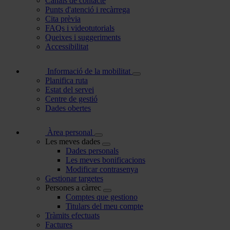
Canals de contacte
Punts d'atenció i recàrrega
Cita prèvia
FAQs i videotutorials
Queixes i suggeriments
Accessibilitat
Informació de la mobilitat
Planifica ruta
Estat del servei
Centre de gestió
Dades obertes
Àrea personal
Les meves dades
Dades personals
Les meves bonificacions
Modificar contrasenya
Gestionar targetes
Persones a càrrec
Comptes que gestiono
Titulars del meu compte
Tràmits efectuats
Factures