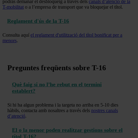
podràs demanar el desbloqueig a través dels
canals d’atenció de la
T-mobilitat
o a l’empresa de transport que va bloquejar el títol.
Reglament d'ús de la T-16
Consulta aquí
el reglament d'utilització del títol bonificat per a
menors
.
Preguntes freqüents sobre T-16
Què faig si no l’he rebut en el termini
establert?
Si hi ha algun problema i la targeta no arriba en 5-10 dies
hàbils, contacta amb nosaltres a través dels
nostres canals
d’atenció
.
El o la menor poden realitzar gestions sobre el
títol T-16?