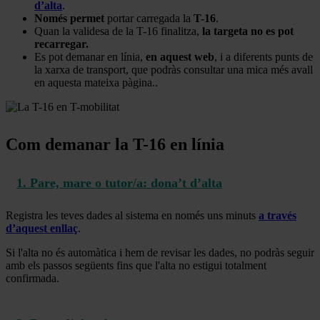
d’alta
.
Només permet
portar carregada la
T-16
.
Quan la validesa de la T-16 finalitza,
la targeta no es pot
recarregar.
Es pot demanar en línia,
en aquest web
, i a diferents punts de
la xarxa de transport, que podràs consultar una mica més avall
en aquesta mateixa pàgina..
Com demanar la T-16 en línia
1. Pare, mare o tutor/a: dona’t d’alta
Registra les teves dades al sistema en només uns minuts
a través
d’aquest enllaç
.
Si l'alta no és automàtica i hem de revisar les dades, no podràs seguir
amb els passos següents fins que l'alta no estigui totalment
confirmada.