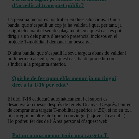
d’accedir al transport públic?
La persona menor es pot trobar en dues situacions. D’una
banda, que s’espatlli un cop ja ha validat, i que, per tant, ja
estigui efectuant el seu desplaçament; en aquest cas, es pot
dirigir a un dels punts d’atenció presencial inclosos en el
projecte T-mobilitat i demanar un bescanvi.
D’altra banda, que s’espatlli la seva targeta abans de validar i
no li permeti accedir; en aquest cas, ha de procedir com
s’indica a la pregunta anterior.
Què he de fer quan el/la menor ja no tingui
dret a la T-16 per edat?
El títol T-16 caducarà automàticament i el suport es
desactivarà 6 mesos després de fer els 16 anys. Després, haureu
de comprar una targeta T-mobilitat genèrica (4,5€), si no en té, i
hi carregui un altre títol que li convingui (T-jove, T-casual...).
Ho podreu fer des de l’Àrea personal d’aquest web.
Pot un o una menor tenir una targeta T-