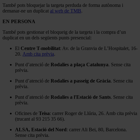
També pots bloquejar la targeta perduda de forma autònoma i
demanar-ne un duplicat
al web de TMB
.
EN PERSONA
També pots gestionar el bloqueig de la targeta i la compra d’un
duplicat en un dels següents punts presencial:
El
Centre T-mobilitat
: Av. de la Granvia de L’Hospitalet, 16-
20.
Amb cita prèvia
.
Punt d’atenció de
Rodalies a plaça Catalunya
. Sense cita
prèvia.
Punt d’atenció de
Rodalies a passeig de Gràcia
. Sense cita
prèvia.
Punt d’atenció de
Rodalies a l'Estació de Sants
. Sense cita
prèvia.
Oficines de
Teisa
: carrer Roger de Llúria, 26. Amb cita prèvia
(trucant al 93 215 35 66).
ALSA, Estació del Nord
: carrer Ali Bei, 80, Barcelona.
Sense cita prèvia.