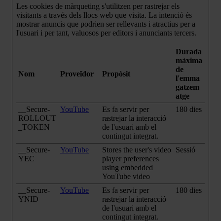
Les cookies de màrqueting s'utilitzen per rastrejar els
visitants a través dels llocs web que visita. La intenció és
mostrar anuncis que podrien ser rellevants i atractius per a
l'usuari i per tant, valuosos per editors i anunciants tercers.
Durada
màxima
de
Nom
Proveïdor
Propòsit
l'emma
gatzem
atge
__Secure-
YouTube
Es fa servir per
180 dies
ROLLOUT
rastrejar la interacció
_TOKEN
de l'usuari amb el
contingut integrat.
__Secure-
YouTube
Stores the user's video
Sessió
YEC
player preferences
using embedded
YouTube video
__Secure-
YouTube
Es fa servir per
180 dies
YNID
rastrejar la interacció
de l'usuari amb el
contingut integrat.