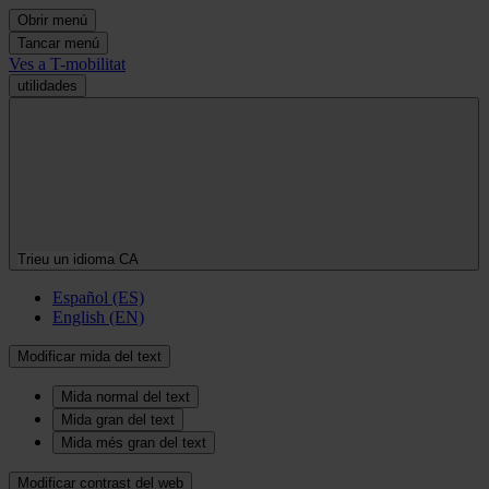
Obrir menú
Tancar menú
Ves a T-mobilitat
utilidades
Trieu un idioma
CA
Español (ES)
English (EN)
Modificar mida del text
Mida normal del text
Mida gran del text
Mida més gran del text
Modificar contrast del web