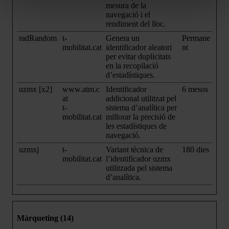
mesura de la
navegació i el
rendiment del lloc.
radRandom
t-
Genera un
Permane
mobilitat.cat
identificador aleatori
nt
per evitar duplicitats
en la recopilació
d’estadístiques.
uzmx [x2]
www.atm.c
Identificador
6 mesos
at
addicional utilitzat pel
t-
sistema d’analítica per
mobilitat.cat
millorar la precisió de
les estadístiques de
navegació.
uzmxj
t-
Variant tècnica de
180 dies
mobilitat.cat
l’identificador uzmx
utilitzada pel sistema
d’analítica.
Màrqueting (14)