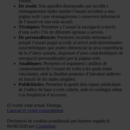
cookie.
De sessió:
Són aquelles dissenyades per recollir i
emmagatzemar dades mentre l’usuari accedeix a una
pàgina web i que emmagatzema i conserven informació
de l’usuari en una sola ocasió.
Tècniques:
Permeten a l’usuari la navegació a través
d’una web i l’ús de diferents opcions o serveis.
De personalització:
Permeten recordar informació
perquè l’usuari pugui accedir al servei amb determinades
característiques que poden diferenciar la seva experiència
de la d’altres usuaris, disposant d’unes característiques de
navegació personalitzades per la pàgina web.
Analítiques:
Permeten el seguiment i anàlisis de
comportament de l’usuari de webs a les quals estan
vinculades, amb la finalitat posterior d’introduir millores
en funció de les dades afegides.
Publicitàries:
Permeten la gestió dels espais publicitaris
de l’editor de base a certs criteris, amb el contingut editat
o la freqüència d’accessos.
El vostre estat actual: Denega.
Canviar el vostre consentiment
Declaració de cookies actualitzada per darrera vegada el
06/08/2026 per
Cookiebot
: