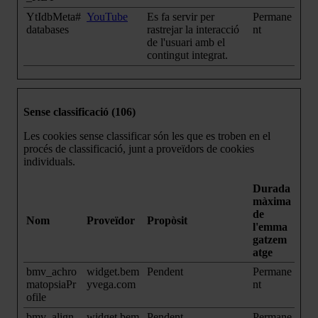
YtIdbMeta#
YouTube
Es fa servir per
Permane
databases
rastrejar la interacció
nt
de l'usuari amb el
contingut integrat.
Sense classificació (106)
Les cookies sense classificar són les que es troben en el
procés de classificació, junt a proveïdors de cookies
individuals.
Durada
màxima
de
Nom
Proveïdor
Propòsit
l'emma
gatzem
atge
bmv_achro
widget.bem
Pendent
Permane
matopsiaPr
yvega.com
nt
ofile
bmv_align-
widget.bem
Pendent
Permane