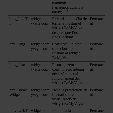
mantenir-ne
l’aparença durant la
navegació.
bmv_hideTi
widget.bem
Recorda quan s’ha de
Permane
ll
yvega.com
tornar a mostrar el
nt
widget BeMyVega
després que l’usuari
l’hagi ocultat.
bmv_lang
widget.bem
Conserva l’idioma
Permane
yvega.com
seleccionat per
nt
l’usuari al widget
BeMyVega.
bmv_plan
widget.bem
Emmagatzema la
Permane
yvega.com
configuració interna
nt
necessària per al
funcionament del
widget BeMyVega.
bmv_show
widget.bem
Desa la preferència de
Permane
Widget
yvega.com
l’usuari sobre la
nt
visualització del
widget BeMyVega.
bmv_webT
widget.bem
Identifica la
Permane