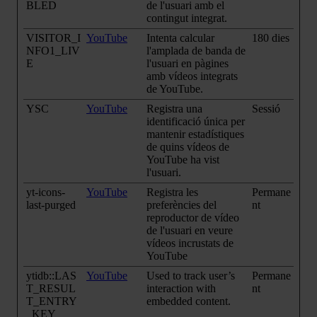
BLED
de l'usuari amb el
contingut integrat.
VISITOR_I
YouTube
Intenta calcular
180 dies
NFO1_LIV
l'amplada de banda de
E
l'usuari en pàgines
amb vídeos integrats
de YouTube.
YSC
YouTube
Registra una
Sessió
identificació única per
mantenir estadístiques
de quins vídeos de
YouTube ha vist
l'usuari.
yt-icons-
YouTube
Registra les
Permane
last-purged
preferències del
nt
reproductor de vídeo
de l'usuari en veure
vídeos incrustats de
YouTube
ytidb::LAS
YouTube
Used to track user’s
Permane
T_RESUL
interaction with
nt
T_ENTRY
embedded content.
_KEY