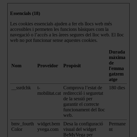
Essencials (18)
Les cookies essencials ajuden a fer els llocs web més
accessibles i permeten les funcions bàsiques com la
navegació o l’accés a les àrees segures del lloc web. El lloc
web no pot funcionar sense aquestes cookies.
Durada
màxima
de
Nom
Proveïdor
Propòsit
l'emma
gatzem
atge
__ssrdchk
t-
Comprova l’estat de
180 dies
mobilitat.cat
redirecció i seguretat
de la sessió per
garantir el correcte
funcionament del lloc
web.
bmv_fourth
widget.bem
Desa la configuració
Permane
Color
yvega.com
visual del widget
nt
BeMyVega per