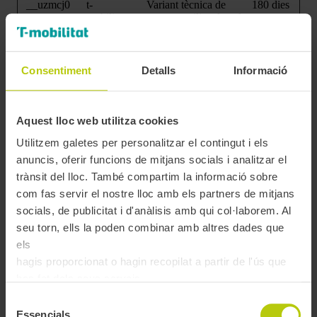
__uzmcj0
t-
Variant tècnica de
180 dies
mobilitat.cat
__uzmc utilitzada pel
sistema d’analítica.
__uzmd
t-
Registra l’hora de
6 mesos
[x2]
mobilitat.cat
l’última visita de
Consentiment
Detalls
Informació
www.atm.c
l’usuari per elaborar
at
estadístiques de
navegació.
Aquest lloc web utilitza cookies
__uzmdj0
t-
Variant tècnica de
180 dies
mobilitat.cat
__uzmd utilitzada pel
Utilitzem galetes per personalitzar el contingut i els
sistema d’analítica.
anuncis, oferir funcions de mitjans socials i analitzar el
__uzme
t-
Emmagatzema
6 mesos
trànsit del lloc. També compartim la informació sobre
[x2]
mobilitat.cat
informació agregada
www.atm.c
de l’historial de
com fas servir el nostre lloc amb els partners de mitjans
at
navegació amb
socials, de publicitat i d'anàlisis amb qui col·laborem. Al
finalitats estadístiques.
seu torn, ells la poden combinar amb altres dades que
__uzmf
t-
Manté informació
6 mesos
els
[x2]
mobilitat.cat
tècnica utilitzada per
hagis proporcionat o hagin recopilat a partir de l'ús que
www.atm.c
al càlcul de mètriques
at
de navegació.
has fet dels seus serveis.
__uzmfj0
t-
Variant tècnica de
180 dies
Selecció
mobilitat.cat
__uzmf utilitzada pel
Essencials