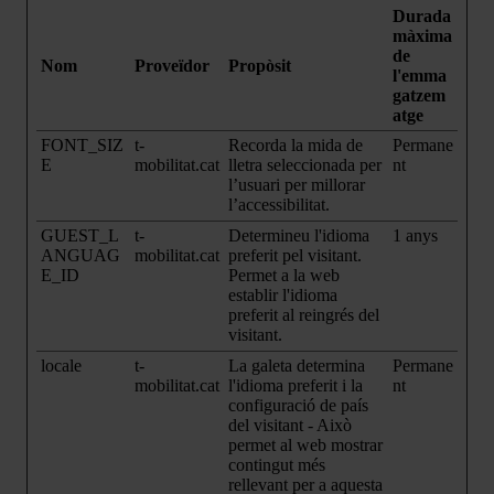
Durada
màxima
de
Nom
Proveïdor
Propòsit
l'emma
gatzem
atge
FONT_SIZ
t-
Recorda la mida de
Permane
E
mobilitat.cat
lletra seleccionada per
nt
l’usuari per millorar
l’accessibilitat.
GUEST_L
t-
Determineu l'idioma
1 anys
ANGUAG
mobilitat.cat
preferit pel visitant.
E_ID
Permet a la web
establir l'idioma
preferit al reingrés del
visitant.
locale
t-
La galeta determina
Permane
mobilitat.cat
l'idioma preferit i la
nt
configuració de país
del visitant - Això
permet al web mostrar
contingut més
rellevant per a aquesta