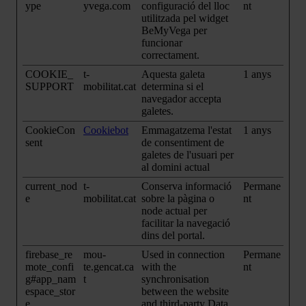
ype
yvega.com
configuració del lloc
nt
utilitzada pel widget
BeMyVega per
funcionar
correctament.
COOKIE_
t-
Aquesta galeta
1 anys
SUPPORT
mobilitat.cat
determina si el
navegador accepta
galetes.
CookieCon
Cookiebot
Emmagatzema l'estat
1 anys
sent
de consentiment de
galetes de l'usuari per
al domini actual
current_nod
t-
Conserva informació
Permane
e
mobilitat.cat
sobre la pàgina o
nt
node actual per
facilitar la navegació
dins del portal.
firebase_re
mou-
Used in connection
Permane
mote_confi
te.gencat.ca
with the
nt
g#app_nam
t
synchronisation
espace_stor
between the website
e
and third-party Data