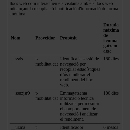
llocs web com interactuen els visitants amb els llocs web
mitjançant la recopilació i notificació d'informació de forma
anònima.
Durada
màxima
de
Nom
Proveïdor
Propòsit
l'emma
gatzem
atge
__ssds
t-
Identifica la sessió de
180 dies
mobilitat.cat
navegació per
recopilar estadístiques
d’ús i millorar el
rendiment del lloc
web.
__ssuzjsr0
t-
Emmagatzema
180 dies
mobilitat.cat
informació tècnica
utilitzada per mesurar
el comportament de
navegació i analitzar
el rendiment.
__uzma
t-
Identificador
6 mesos