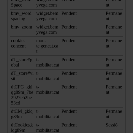
Space
yvega.com
nt
bmv_word-
widget.bem
Pendent
Permane
spacing
yvega.com
nt
bmv_zoom
widget.bem
Pendent
Permane
yvega.com
nt
cookie-
mou-
Pendent
Permane
concent
te.gencat.ca
nt
t
dT_store#gl
t-
Pendent
Permane
obal
mobilitat.cat
nt
dT_store#vi
t-
Pendent
Permane
sit
mobilitat.cat
nt
dtCFG_gkl
t-
Pendent
Permane
qg89m_7be
mobilitat.cat
nt
2927e52be
53cd
dtCM_gklq
t-
Pendent
Permane
g89m
mobilitat.cat
nt
dtCookiegk
t-
Pendent
Sessió
lqg89m
mobilitat.cat