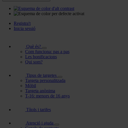
Registra't
Inicia sessió
Què és?
Com funciona: pas a pas
Les bonificacions
Qui som?
Tipus de targetes
Targeta personalitzada
Mòbil
Targeta anònima
T-16: menors de 16 anys
Títols i tarifes
Atenció i ajuda