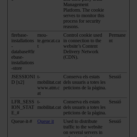
Management
Platform. The cookie
serves to monitor this
process for security
reasons.
firebase-
mou-
Control cookie used
Permane
installations
te.gencat.ca
in connection to the
nt
-
t
website’s Content
database#fir
Delivery Network
ebase-
(CDN).
installations
-store
JSESSIONI
t-
Conserva els estats
Sessió
D [x2]
mobilitat.cat
dels usuaris a totes les
www.atm.c
peticions de la pàgina.
at
LFR_SESS
t-
Conserva els estats
Sessió
ION_STAT
mobilitat.cat
dels usuaris a totes les
E_#
peticions de la pàgina.
Queue-it-#
Queue it
Used to distribute
Sessió
traffic to the website
on several servers in