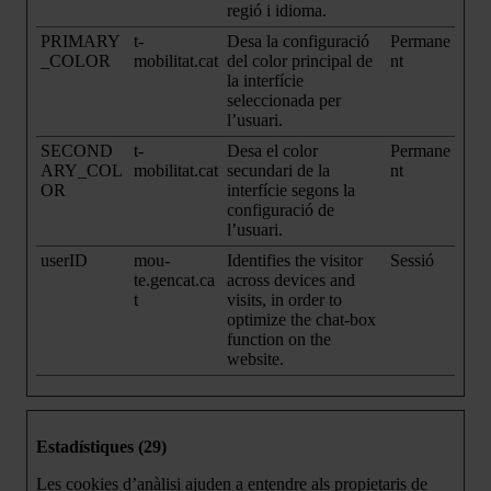
regió i idioma.
PRIMARY
t-
Desa la configuració
Permane
_COLOR
mobilitat.cat
del color principal de
nt
la interfície
seleccionada per
l’usuari.
SECOND
t-
Desa el color
Permane
ARY_COL
mobilitat.cat
secundari de la
nt
OR
interfície segons la
configuració de
l’usuari.
userID
mou-
Identifies the visitor
Sessió
te.gencat.ca
across devices and
t
visits, in order to
optimize the chat-box
function on the
website.
Estadístiques (29)
Les cookies d’anàlisi ajuden a entendre als propietaris de