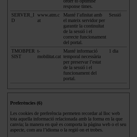
order to optimise
response times.
SERVER_I
www.atm.c
Manté l’afinitat amb
Sessió
D
at
el mateix servidor per
garantir la continuïtat
de la sessió i el
correcte funcionament
del portal.
TMOBPER
t-
Manté informació
1 dia
SIST
mobilitat.cat
temporal necessària
per preservar l’estat
de la sessió i el
funcionament del
portal.
Preferències (6)
Les cookies de preferència permeten recordar al lloc web
tota aquella informació relacionada amb la forma en la que
canvia; la manera en què es comporta la pàgina web o el seu
aspecte, com ara l’idioma o la regió on et trobes.