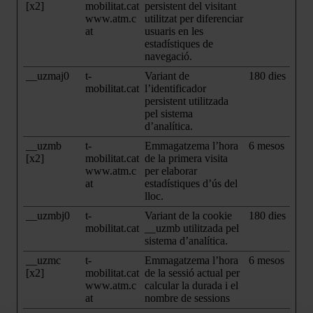
[x2]
mobilitat.cat
persistent del visitant
www.atm.c
utilitzat per diferenciar
at
usuaris en les
estadístiques de
navegació.
__uzmaj0
t-
Variant de
180 dies
mobilitat.cat
l’identificador
persistent utilitzada
pel sistema
d’analítica.
__uzmb
t-
Emmagatzema l’hora
6 mesos
[x2]
mobilitat.cat
de la primera visita
www.atm.c
per elaborar
at
estadístiques d’ús del
lloc.
__uzmbj0
t-
Variant de la cookie
180 dies
mobilitat.cat
__uzmb utilitzada pel
sistema d’analítica.
__uzmc
t-
Emmagatzema l’hora
6 mesos
[x2]
mobilitat.cat
de la sessió actual per
www.atm.c
calcular la durada i el
at
nombre de sessions