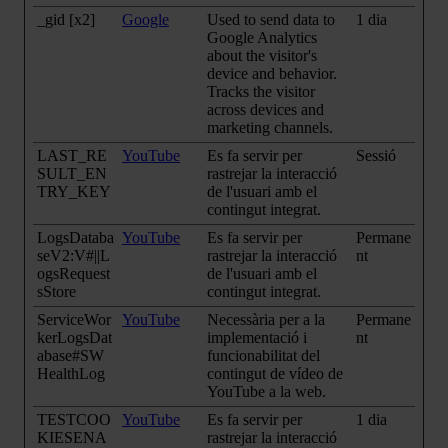
_gid [x2]
Google
Used to send data to
1 dia
Google Analytics
about the visitor's
device and behavior.
Tracks the visitor
across devices and
marketing channels.
LAST_RE
YouTube
Es fa servir per
Sessió
SULT_EN
rastrejar la interacció
TRY_KEY
de l'usuari amb el
contingut integrat.
LogsDataba
YouTube
Es fa servir per
Permane
seV2:V#||L
rastrejar la interacció
nt
ogsRequest
de l'usuari amb el
sStore
contingut integrat.
ServiceWor
YouTube
Necessària per a la
Permane
kerLogsDat
implementació i
nt
abase#SW
funcionabilitat del
HealthLog
contingut de vídeo de
YouTube a la web.
TESTCOO
YouTube
Es fa servir per
1 dia
KIESENA
rastrejar la interacció