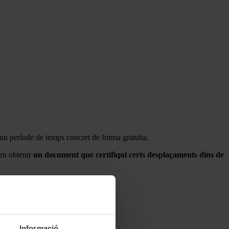
un període de temps concret de forma gratuïta.
n obtenir
un document que certifiqui certs desplaçaments dins de
Informació