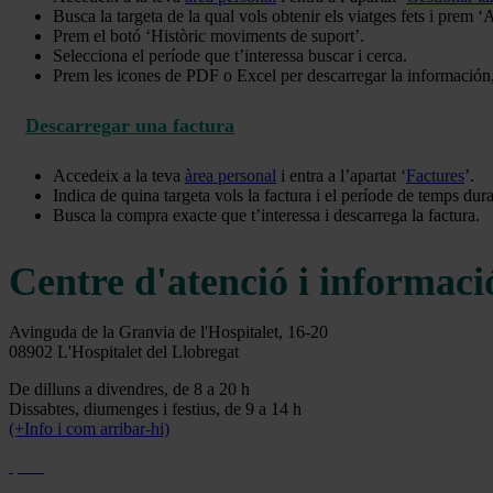
Busca la targeta de la qual vols obtenir els viatges fets i prem ‘
Prem el botó ‘Històric moviments de suport’.
Selecciona el període que t’interessa buscar i cerca.
Prem les icones de PDF o Excel per descarregar la información,
Descarregar una factura
Accedeix a la teva
àrea personal
i entra a l’apartat ‘
Factures
’.
Indica de quina targeta vols la factura i el període de temps dur
Busca la compra exacte que t’interessa i descarrega la factura.
Centre d'atenció i informaci
Avinguda de la Granvia de l'Hospitalet, 16-20
08902 L'Hospitalet del Llobregat
De dilluns a divendres, de 8 a 20 h
Dissabtes, diumenges i festius, de 9 a 14 h
(+Info i com arribar-hi)