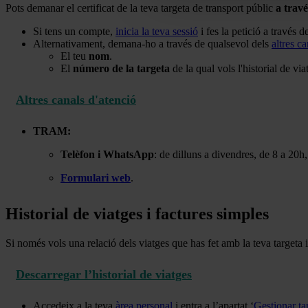
Pots demanar el certificat de la teva targeta de transport públic
a travé
Si tens un compte,
inicia la teva sessió
i fes la petició a través d
Alternativament, demana-ho a través de qualsevol dels
altres ca
El teu
nom
.
El
número de la targeta
de la qual vols l'historial de via
Altres canals d'atenció
TRAM:
Telèfon i WhatsApp
: de dilluns a divendres, de 8 a 20h
Formulari web
.
Historial de viatges i factures simples
Si només vols una relació dels viatges que has fet amb la teva targeta 
Descarregar l’historial de viatges
Accedeix a la teva
àrea personal
i entra a l’apartat ‘
Gestionar ta