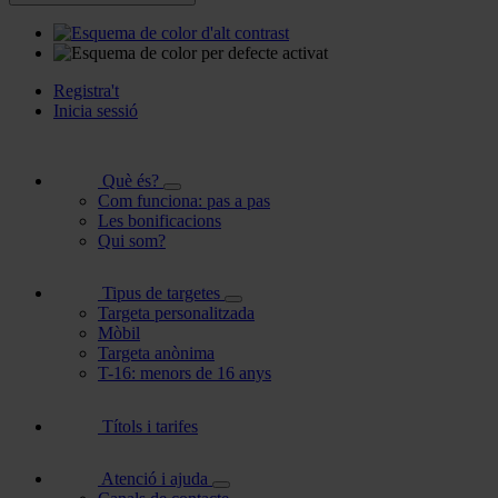
Registra't
Inicia sessió
Què és?
Com funciona: pas a pas
Les bonificacions
Qui som?
Tipus de targetes
Targeta personalitzada
Mòbil
Targeta anònima
T-16: menors de 16 anys
Títols i tarifes
Atenció i ajuda