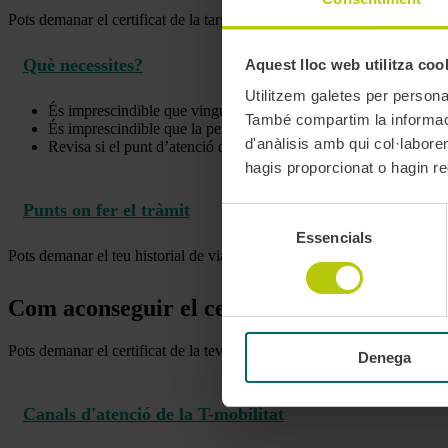
Pots demanar el certificat de la targeta de transport públic
en un punt 
Què necessites?
Aquest lloc web utilitza coo
Utilitzem galetes per personali
És imprescindible que vingui a demanar-lo
la persona interess
També compartim la informació
És imprescindible que la persona porti
un document d’identita
d'anàlisis amb qui col·labore
Revisa si el punt d’atenció que triïs requereix demanar cita prèvia
hagis proporcionat o hagin rec
Punts on fer el tràmit
Selecció
Essencials
de
Pots demanar el teu historial de viatges en qualsevol punt d'atenció de l
consentiment
Com aconseguir el certificat des de casa
Pots demanar el certificat de la teva targeta de transport públic
a travé
Denega
Canals d'atenció de la T-mobilitat