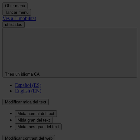
Obrir menú
Tancar menú
Ves a T-mobilitat
utilidades
Trieu un idioma
CA
Español (ES)
English (EN)
Modificar mida del text
Mida normal del text
Mida gran del text
Mida més gran del text
Modificar contrast del web