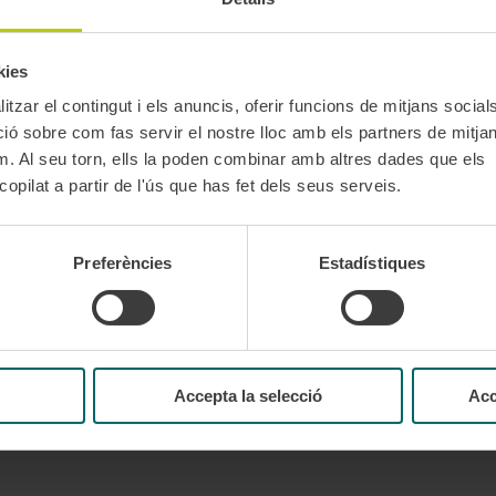
d’atenció de la T-mobilitat de manera gratuïta.
kies
tzar el contingut i els anuncis, oferir funcions de mitjans socials i
ada i titular de la targeta de transport
.
 sobre com fas servir el nostre lloc amb els partners de mitjans 
t o el passaport
.
m. Al seu torn, ells la poden combinar amb altres dades que els
 per fer el tràmit, de manera que evitis cues i garanteixis l’agilitat de la
opilat a partir de l'ús que has fet dels seus serveis.
Preferències
Estadístiques
a xarxa habilitat per als tràmits de la T-mobilitat.
Consulta'ls aquí
.
s de diferents canals d’atenció, de manera telemàtica, sense haver 
Accepta la selecció
Acc