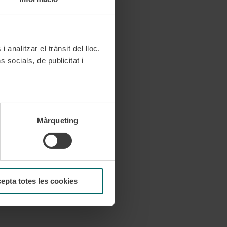
 analitzar el trànsit del lloc.
socials, de publicitat i
 teva visita.
Màrqueting
d'anar a cap punt.
epta totes les cookies