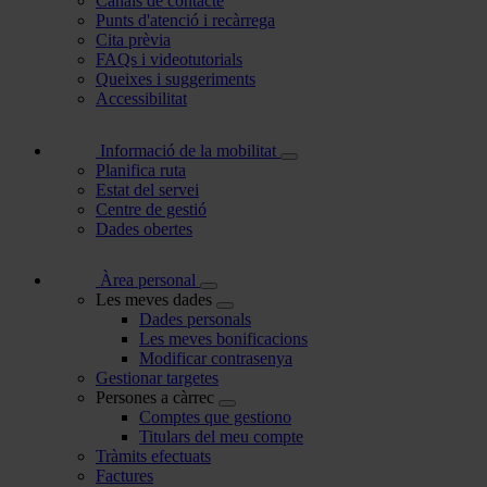
Canals de contacte
Punts d'atenció i recàrrega
Cita prèvia
FAQs i videotutorials
Queixes i suggeriments
Accessibilitat
Informació de la mobilitat
Planifica ruta
Estat del servei
Centre de gestió
Dades obertes
Àrea personal
Les meves dades
Dades personals
Les meves bonificacions
Modificar contrasenya
Gestionar targetes
Persones a càrrec
Comptes que gestiono
Titulars del meu compte
Tràmits efectuats
Factures