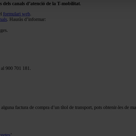
s dels canals d’atenció de la T-mobilitat
.
el
formulari web
.
nals
. Hauràs d’informar:
tges.
, al 900 701 181.
i alguna factura de compra d’un títol de transport, pots obtenir-les de 
rgetes
’.