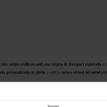
l dels viatges realitzats amb una targeta de transport registrada
en 
geta personalitzada de plàstic
o amb la
cartera virtual del mòbil
pode
Detalls