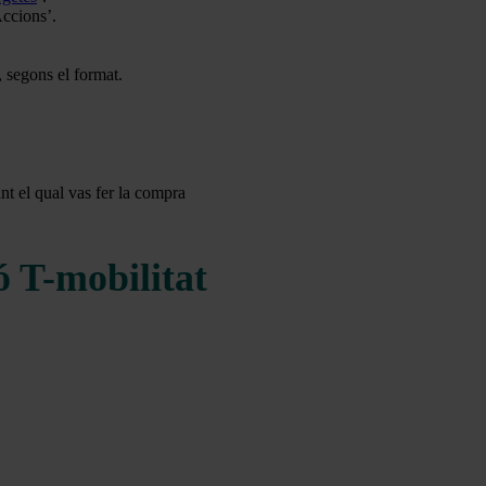
Accions’.
 segons el format.
ant el qual vas fer la compra
ó T-mobilitat