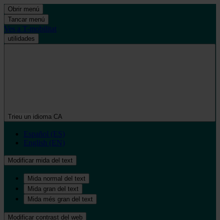
Obrir menú
Tancar menú
Ves a T-mobilitat
utilidades
Trieu un idioma
CA
Español (ES)
English (EN)
Modificar mida del text
Mida normal del text
Mida gran del text
Mida més gran del text
Modificar contrast del web