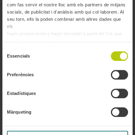
com fas servir el nostre lloc amb els partners de mitjans
socials, de publicitat i d'anàlisis amb qui col·laborem. Al
seu torn, ells la poden combinar amb altres dades que
els
hagis proporcionat o hagin recopilat a partir de l'ús que
has fet dels seus serveis.
Selecció
Essencials
de
consentiment
Preferències
Estadístiques
Màrqueting