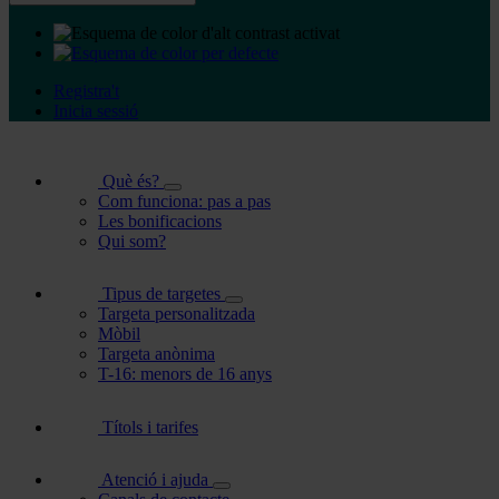
Registra't
Inicia sessió
Què és?
Com funciona: pas a pas
Les bonificacions
Qui som?
Tipus de targetes
Targeta personalitzada
Mòbil
Targeta anònima
T-16: menors de 16 anys
Títols i tarifes
Atenció i ajuda