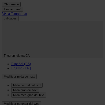
Obrir menú
Tancar menú
Ves a T-mobilitat
utilidades
Trieu un idioma
CA
Español (ES)
English (EN)
Modificar mida del text
Mida normal del text
Mida gran del text
Mida més gran del text
Modificar contrast del web