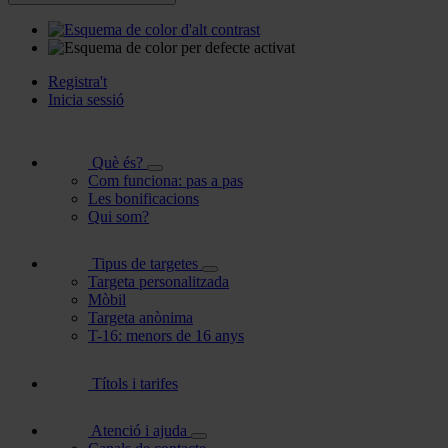
Registra't
Inicia sessió
Què és?
Com funciona: pas a pas
Les bonificacions
Qui som?
Tipus de targetes
Targeta personalitzada
Mòbil
Targeta anònima
T-16: menors de 16 anys
Títols i tarifes
Atenció i ajuda