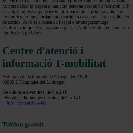
Si tens una T-usual i una T-casual, i primer valides amb la T-usual,
no pots deixar la targeta a una altra persona perquè ho faci amb la T-
casual; si ho fessis, perdries la informació de la primera validació i
no podries fer transbordament o sortir, en cas de necessitar validació
de sortida. Això és a causa de l’espai d’emmagatzematge
d’informació que té la targeta de plàstic. Amb el mòbil, en canvi, no
tindries cap problema.
Centre d'atenció i
informació T-mobilitat
Avinguda de la Granvia de l'Hospitalet, 16-20
08902 L'Hospitalet del Llobregat
De dilluns a divendres, de 8 a 20 h
Dissabtes, diumenges i festius, de 9 a 14 h
(+Info i com arribar-hi)
Telèfon gratuït