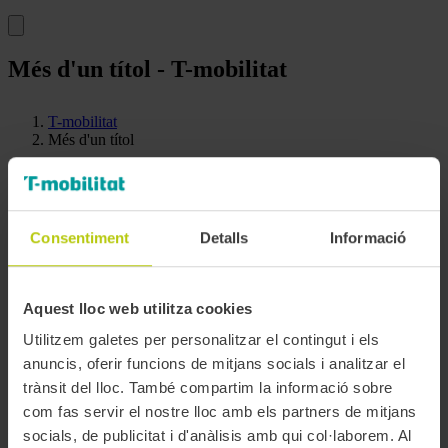
Més d'un títol - T-mobilitat
T-mobilitat
Més d'un títol
Una T-mobilitat, més d’un títol diferent
Consentiment
Detalls
Informació
La T-mobilitat ja permet carregar més d’un títol diferent alhora.
Targeta personalitzada de plàstic:
pots carregar-hi fins a
2
Aquest lloc web utilitza cookies
títols diferents alhora
.
Mòbil:
pots carregar-hi fins a
5 títols diferents alhora
.
Utilitzem galetes per personalitzar el contingut i els
Targeta anònima de cartró:
no admet aquesta nova
anuncis, oferir funcions de mitjans socials i analitzar el
funcionalitat,
només hi pots carregar 1 títol alhora
.
trànsit del lloc. També compartim la informació sobre
Per poder gaudir d’aquest avantatge hauràs de
donar-te d’alta
i
com fas servir el nostre lloc amb els partners de mitjans
aconseguir la targeta de plàstic
o viatjar amb el mòbil. La T-
socials, de publicitat i d'anàlisis amb qui col·laborem. Al
mobilitat de cartró no permet aquesta funcionalitat.