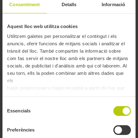
Canals de contacte
Consentiment
Detalls
Informació
Punts d'atenció i recàrrega
Cita prèvia
FAQs i videotutorials
Queixes i suggeriments
Aquest lloc web utilitza cookies
Accessibilitat
Utilitzem galetes per personalitzar el contingut i els
Informació de la mobilitat
anuncis, oferir funcions de mitjans socials i analitzar el
Planifica ruta
trànsit del lloc. També compartim la informació sobre
Estat del servei
com fas servir el nostre lloc amb els partners de mitjans
Centre de gestió
Dades obertes
socials, de publicitat i d'anàlisis amb qui col·laborem. Al
seu torn, ells la poden combinar amb altres dades que
Àrea personal
els
Les meves dades
hagis proporcionat o hagin recopilat a partir de l'ús que
Dades personals
has fet dels seus serveis.
Les meves bonificacions
Modificar contrasenya
Selecció
Gestionar targetes
Essencials
de
Persones a càrrec
Comptes que gestiono
consentiment
Titulars del meu compte
Tràmits efectuats
Preferències
Factures