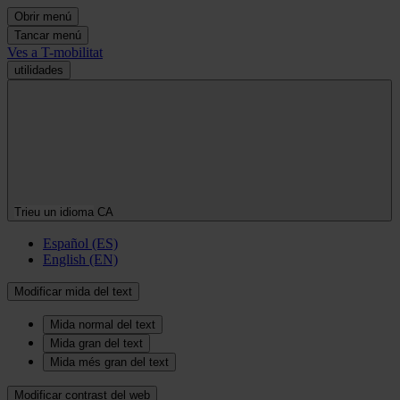
Obrir menú
Tancar menú
Ves a T-mobilitat
utilidades
Trieu un idioma
CA
Español (ES)
English (EN)
Modificar mida del text
Mida normal del text
Mida gran del text
Mida més gran del text
Modificar contrast del web