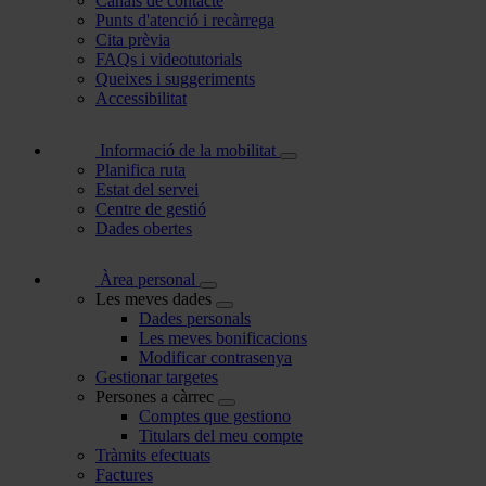
Canals de contacte
Punts d'atenció i recàrrega
Cita prèvia
FAQs i videotutorials
Queixes i suggeriments
Accessibilitat
Informació de la mobilitat
Planifica ruta
Estat del servei
Centre de gestió
Dades obertes
Àrea personal
Les meves dades
Dades personals
Les meves bonificacions
Modificar contrasenya
Gestionar targetes
Persones a càrrec
Comptes que gestiono
Titulars del meu compte
Tràmits efectuats
Factures