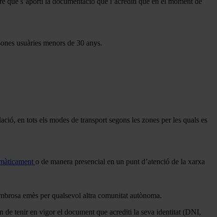
mpre que s’aporti la documentació que l’acrediti que en el moment de
ersones usuàries menors de 30 anys.
dació, en tots els modes de transport segons les zones per les quals es
emàticament
o de manera presencial en un punt d’atenció de la xarxa
 nombrosa emès per qualsevol altra comunitat autònoma.
 de tenir en vigor el document que acrediti la seva identitat (DNI,