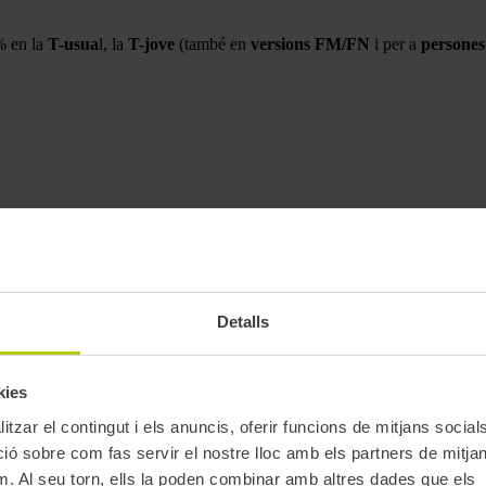
% en la
T-usua
l, la
T-jove
(també en
versions FM/FN
i per a
persones
. Aquest títol et permet fer fins a tres transbordaments durant 1 h i 15 m
 línia L9 Sud.
Detalls
kies
tzar el contingut i els anuncis, oferir funcions de mitjans socials i
 sobre com fas servir el nostre lloc amb els partners de mitjans 
m. Al seu torn, ells la poden combinar amb altres dades que els