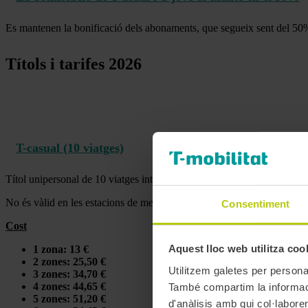
Es mantenen la bonificació dels abonaments, que segueix sent del 50
Títols i tarifes 2026
T-casual (10 viatges)
Títol unipersonal de 10 viatges integrats en tots els modes de transport
No és vàlid en les estacions de metro Aeroport T1 i Aeroport T2 de la
Consentiment
Cost
Aquest lloc web utilitza coo
1 zona: 13 €
2 zones: 25,50 €
Utilitzem galetes per personali
3 zones: 34,70 €
4 zones: 44,65 €
També compartim la informació
5 zones: 51,20 €
d'anàlisis amb qui col·labore