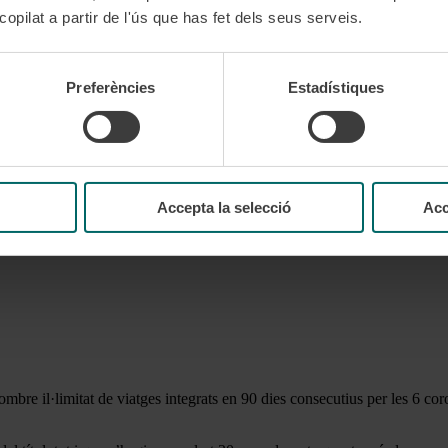
opilat a partir de l'ús que has fet dels seus serveis.
Preferències
Estadístiques
egrats en 30 dies consecutius, a les zones delimitades per la primera vali
gor del seu titular.
Accepta la selecció
Acc
ombre il·limitat de viatges integrats en 90 dies consecutius per les 6 c