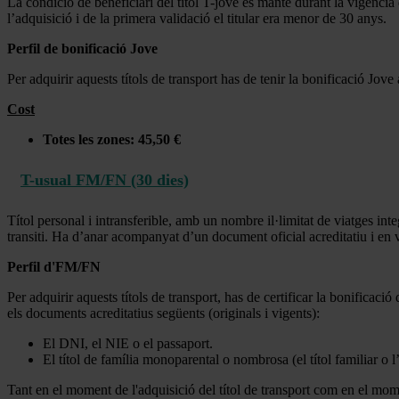
La condició de beneficiari del títol T-jove es manté durant la vigència
l’adquisició i de la primera validació el titular era menor de 30 anys.
Perfil de bonificació Jove
Per adquirir aquests títols de transport has de tenir la bonificació Jov
Cost
Totes les zones: 45,50 €
T-usual FM/FN (30 dies)
Títol personal i intransferible, amb un nombre il·limitat de viatges int
transiti. Ha d’anar acompanyat d’un document oficial acreditatiu i en vi
Perfil d'FM/FN
Per adquirir aquests títols de transport, has de certificar la bonificac
els documents acreditatius següents (originals i vigents):
El DNI, el NIE o el passaport.
El títol de família monoparental o nombrosa (el títol familiar o
Tant en el moment de l'adquisició del títol de transport com en el mom