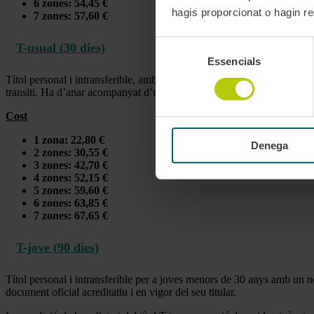
6 zones: 54,45 €
hagis proporcionat o hagin rec
7 zones: 57,60 €
Selecció
T-usual (30 dies)
Essencials
de
consentiment
Títol personal i intransferible, amb un nombre il·limitat de viatges int
transiti. Ha d’anar acompanyat d’un document oficial acreditatiu i en vi
Cost
1 zona: 22,80 €
Denega
2 zones: 30,55 €
3 zones: 42,70 €
4 zones: 52,15 €
5 zones: 59,60 €
6 zones: 63,85 €
7 zones: 67,65 €
T-jove (90 dies)
Títol personal i intransferible per a joves menors de 30 anys amb un n
document oficial acreditatiu i en vigor del seu titular.