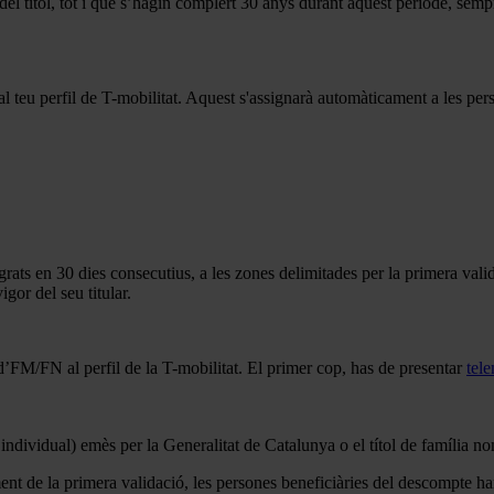
 del títol, tot i que s’hagin complert 30 anys durant aquest període, se
e al teu perfil de T-mobilitat. Aquest s'assignarà automàticament a les p
egrats en 30 dies consecutius, a les zones delimitades per la primera vali
gor del seu titular.
ió d’FM/FN al perfil de la T-mobilitat. El primer cop, has de presentar
tel
 l’individual) emès per la Generalitat de Catalunya o el títol de família
ent de la primera validació, les persones beneficiàries del descompte han