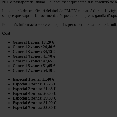
NIE o passaport del titular) i el document que acrediti la condició d
La condició de beneficiari del títol de FM/FN es manté durant la vigèn
sempre que s'aporti la documentació que acredita que es gaudia d'aques
Per a més informació sobre els requisits per obtenir el carnet de famí
Cost
General 1 zona: 18,20 €
General 2 zones: 24,40 €
General 3 zones: 34,15 €
General 4 zones: 41,70 €
General 5 zones: 47,65 €
General 6 zones: 51,05 €
General 7 zones: 54,10 €
Especial 1 zona: 11,40 €
Especial 2 zones: 15,25 €
Especial 3 zones: 21,35 €
Especial 4 zones: 26,05 €
Especial 5 zones: 29,80 €
Especial 6 zones: 31,90 €
Especial 7 zones: 33,80 €