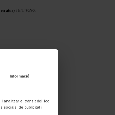
 en atur
) i la
T-70/90
.
in després de la primera validació.
Informació
 analitzar el trànsit del lloc.
socials, de publicitat i