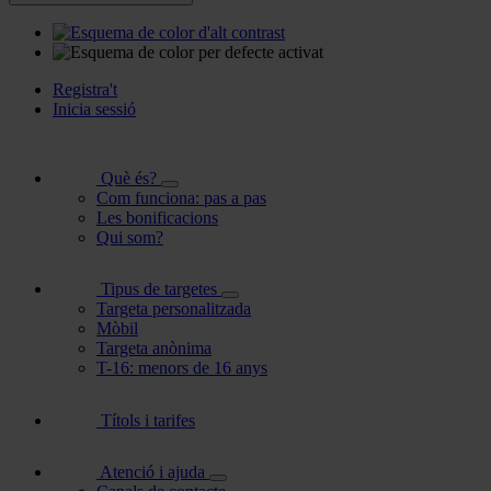
Registra't
Inicia sessió
Què és?
Com funciona: pas a pas
Les bonificacions
Qui som?
Tipus de targetes
Targeta personalitzada
Mòbil
Targeta anònima
T-16: menors de 16 anys
Títols i tarifes
Atenció i ajuda