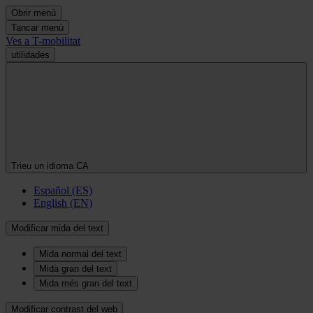
Obrir menú
Tancar menú
Ves a T-mobilitat
utilidades
Trieu un idioma
CA
Español (ES)
English (EN)
Modificar mida del text
Mida normal del text
Mida gran del text
Mida més gran del text
Modificar contrast del web