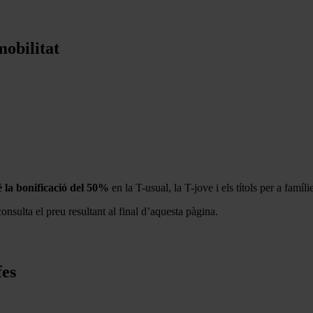
mobilitat
 la bonificació del 50%
en la T-usual, la T-jove i els títols per a famí
consulta el preu resultant al final d’aquesta pàgina.
fes