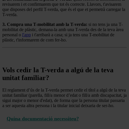
revisarem i et confirmarem que tot és correcte. Llavors, t'avisarem
que disposes del perfil T-verda, que és el que et permetrà carregar la
T-verda.
3. Compra una T-mobilitat amb la T-verda:
si no tens ja una T-
mobilitat de plàstic, demana-la amb una T-verda des de la teva àrea
personal o
l'app
i t'arribarà a casa; si ja tens una T-mobilitat de
plàstic, t'informarem de com fer-ho.
Vols cedir la T-verda a algú de la teva
unitat familiar?
El reglament d’ús de la T-verda permet cedir el títol a algú de la teva
unitat familiar (parella, fill/a menor d’edat o fill/a amb discapacitat, ja
sigui major o menor d'edat), de forma que la persona titular passaria
a ser aquesta altra persona i la titular inicial deixaria de ser-ho.
Quina documentació necessiteu?