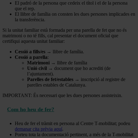
El padró de la persona que cedeix el títol i el de la persona
que el rep.
El llibre de família on consten les dues persones implicades en
la transferència.
Si la unitat familiar està formada per una parella de fet que no és
matrimoni o no té fills, cal presentar el document oficial que
certifiqui aquesta unitat familiar:
Cessió a fills/es
→ llibre de família.
Cessió a parella
:
Matrimoni
→ llibre de família
Unió civil
→ document que ho acrediti (de
l’ajuntament).
Parelles de fet/estables
→ inscripció al registre de
parelles estables de Catalunya.
IMPORTANT: És necessari que les dues persones assisteixin.
Com ho heu de fer?
Heu de fer el tràmit en persona al Centre T-mobilitat; podeu
demanar cita prèvia aquí
.
Porteu tota la documentació pertinent, a més de la T-mobilitat