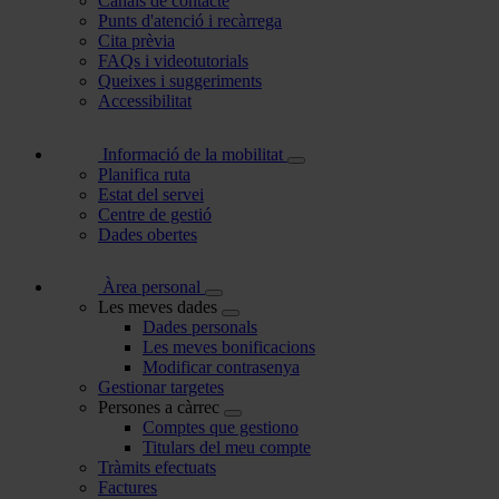
Canals de contacte
Punts d'atenció i recàrrega
Cita prèvia
FAQs i videotutorials
Queixes i suggeriments
Accessibilitat
Informació de la mobilitat
Planifica ruta
Estat del servei
Centre de gestió
Dades obertes
Àrea personal
Les meves dades
Dades personals
Les meves bonificacions
Modificar contrasenya
Gestionar targetes
Persones a càrrec
Comptes que gestiono
Titulars del meu compte
Tràmits efectuats
Factures