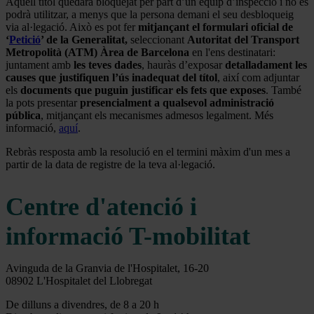
Aquell títol quedarà bloquejat per part d’un equip d’inspecció i no es
podrà utilitzar, a menys que la persona demani el seu desbloqueig
via al·legació. Això es pot fer
mitjançant el formulari oficial de
‘
Petició
’ de la Generalitat,
seleccionant
Autoritat del Transport
Metropolità (ATM) Àrea de Barcelona
en l'ens destinatari:
juntament amb
les teves dades
, hauràs d’exposar
detalladament les
causes que justifiquen l’ús inadequat del títol
, així com adjuntar
els
documents que puguin justificar els fets que exposes
. També
la pots presentar
presencialment
a qualsevol administració
pública
, mitjançant els mecanismes admesos legalment. Més
informació,
aquí
.
Rebràs resposta amb la resolució en el termini màxim d'un mes a
partir de la data de registre de la teva al·legació.
Centre d'atenció i
informació T-mobilitat
Avinguda de la Granvia de l'Hospitalet, 16-20
08902 L'Hospitalet del Llobregat
De dilluns a divendres, de 8 a 20 h