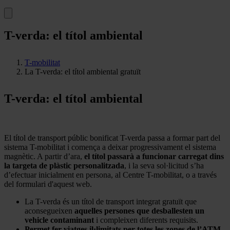
T-verda: el títol ambiental
T-mobilitat
La T-verda: el títol ambiental gratuït
T-verda: el títol ambiental
El títol de transport públic bonificat T-verda passa a formar part del
sistema T-mobilitat i comença a deixar progressivament el sistema
magnètic. A partir d’ara,
el títol passarà a funcionar carregat dins
la targeta de plàstic personalitzada
, i la seva sol·licitud s’ha
d’efectuar inicialment en persona, al Centre T-mobilitat, o a través
del formulari d'aquest web.
La T-verda és un títol de transport integrat gratuït que
aconsegueixen
aquelles persones que desballesten un
vehicle contaminant
i compleixen diferents requisits.
Permet fer viatges il·limitats per totes les zones de l’ATM