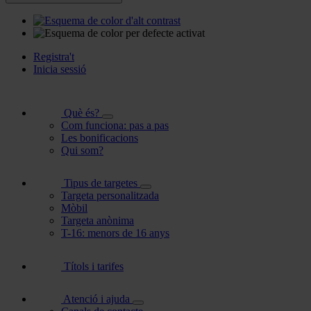
Registra't
Inicia sessió
Què és?
Com funciona: pas a pas
Les bonificacions
Qui som?
Tipus de targetes
Targeta personalitzada
Mòbil
Targeta anònima
T-16: menors de 16 anys
Títols i tarifes
Atenció i ajuda