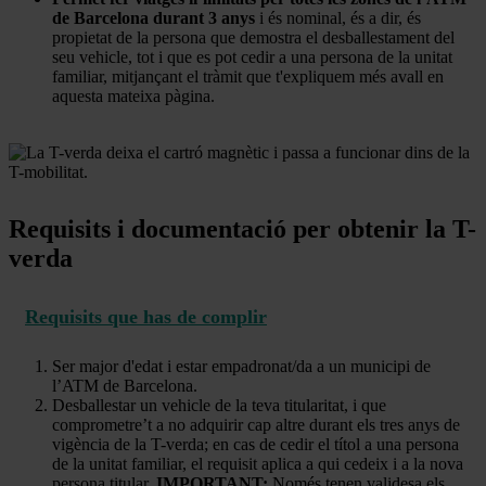
de Barcelona durant 3 anys
i és nominal, és a dir, és
propietat de la persona que demostra el desballestament del
seu vehicle, tot i que es pot cedir a una persona de la unitat
familiar, mitjançant el tràmit que t'expliquem més avall en
aquesta mateixa pàgina.
Requisits i documentació per obtenir la T-
verda
Requisits que has de complir
Ser major d'edat i estar empadronat/da a un municipi de
l’ATM de Barcelona.
Desballestar un vehicle de la teva titularitat, i que
comprometre’t a no adquirir cap altre durant els tres anys de
vigència de la T-verda; en cas de cedir el títol a una persona
de la unitat familiar, el requisit aplica a qui cedeix i a la nova
persona titular.
IMPORTANT:
Només tenen validesa els