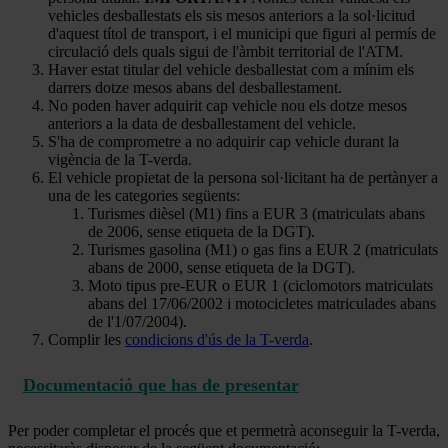
vehicles desballestats els sis mesos anteriors a la sol·licitud
d'aquest títol de transport, i el municipi que figuri al permís de
circulació dels quals sigui de l'àmbit territorial de l'ATM.
Haver estat titular del vehicle desballestat com a mínim els
darrers dotze mesos abans del desballestament.
No poden haver adquirit cap vehicle nou els dotze mesos
anteriors a la data de desballestament del vehicle.
S'ha de comprometre a no adquirir cap vehicle durant la
vigència de la T-verda.
El vehicle propietat de la persona sol·licitant ha de pertànyer a
una de les categories següents:
Turismes dièsel (M1) fins a EUR 3 (matriculats abans
de 2006, sense etiqueta de la DGT).
Turismes gasolina (M1) o gas fins a EUR 2 (matriculats
abans de 2000, sense etiqueta de la DGT).
Moto tipus pre-EUR o EUR 1 (ciclomotors matriculats
abans del 17/06/2002 i motocicletes matriculades abans
de l'1/07/2004).
Complir les
condicions d'ús de la T-verda
.
Documentació que has de presentar
Per poder completar el procés que et permetrà aconseguir la T-verda,