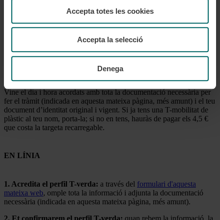
Pots fer el tràmit en persona en dos punts d'atenció diferents:
Accepta totes les cookies
El
Centre T-mobilitat
, a Barcelona-L'Hospitalet.
Pots
demanar cita prèvia
per assegurar-te una atenció ràpida. Pots
Accepta la selecció
venir sense cita, però és probable que hagis d’esperar més
estona.
L'
oficina de l'AMTU
, a Granollers, a on pots anar sense cita
prèvia.
Denega
2. Porta tota la documentació i marxa amb la T-verda
Vine el dia i hora acordats amb tota la documentació necessària per
fer el tràmit (indicada en aquesta mateixa pàgina, més amunt) i el teu
document d’identitat original i vigent. Si ja tens una T-mobilitat de
plàstic al teu nom, porta-la; si no en tens, hauràs de pagar els 4,5 €
que costa la targeta recarregable.
EN LÍNIA
1. Acredita el perfil T-verda:
a través del
formulari d'aquesta
mateixa web
, omple tota la informació i adjunta la documentació
necessària (indicada en aquesta mateixa pàgina, més amunt).
2. Et confirmarem el perfil T-verda:
quan rebem la informació, la