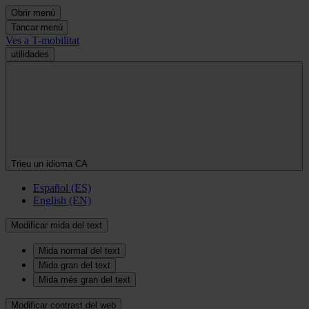
Obrir menú
Tancar menú
Ves a T-mobilitat
utilidades
Trieu un idioma
CA
Español (ES)
English (EN)
Modificar mida del text
Mida normal del text
Mida gran del text
Mida més gran del text
Modificar contrast del web