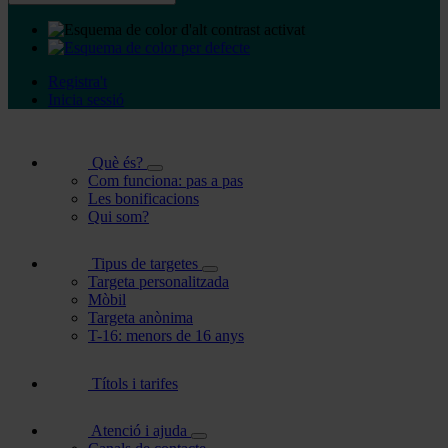
Registra't
Inicia sessió
Què és?
Com funciona: pas a pas
Les bonificacions
Qui som?
Tipus de targetes
Targeta personalitzada
Mòbil
Targeta anònima
T-16: menors de 16 anys
Títols i tarifes
Atenció i ajuda