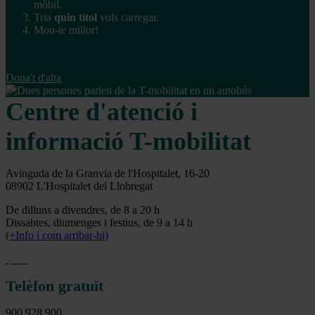
mòbil.
Tria
quin títol
vols carregar.
Mou-te millor!
Dona't d'alta
Centre d'atenció i
informació T-mobilitat
Avinguda de la Granvia de l'Hospitalet, 16-20
08902 L'Hospitalet del Llobregat
De dilluns a divendres, de 8 a 20 h
Dissabtes, diumenges i festius, de 9 a 14 h
(+Info i com arribar-hi)
Telèfon gratuït
900 928 900