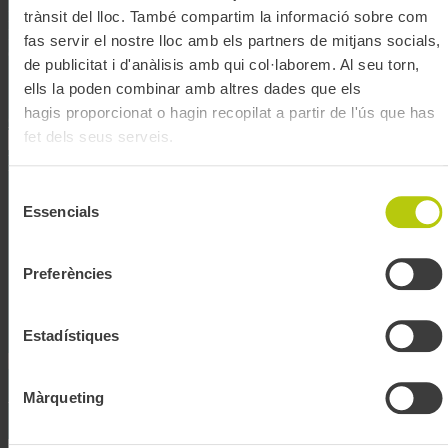
Més de
1.000 establiments de tota l'àrea de Barcelona
estan
trànsit del lloc. També compartim la informació sobre com
habilitats com a punts on recarregar la T-mobilitat o comprar targetes
fas servir el nostre lloc amb els partners de mitjans socials,
de cartró.
de publicitat i d'anàlisis amb qui col·laborem. Al seu torn,
ells la poden combinar amb altres dades que els
hagis proporcionat o hagin recopilat a partir de l'ús que has
Consultar mapa
fet dels seus serveis.
Descarrega't l'app T-mobilitat
Selecció
Essencials
de
Accedeix al transport públic directament amb el telèfon
,
consentiment
gràcies al sistema NFC.
Preferències
Compra títols i recarrega la teva targeta T-mobilitat
des
del telèfon.
Estadístiques
Màrqueting