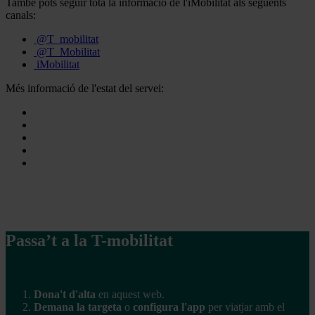
També pots seguir tota la informació de l'iMobilitat als següents
canals:
@T_mobilitat
@T_Mobilitat
iMobilitat
Més informació de l'estat del servei:
Passa’t a la T-mobilitat
Dona't d'alta
en aquest web.
Demana la targeta
o
configura l'app
per viatjar amb el