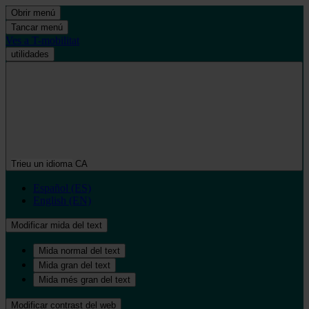
Obrir menú
Tancar menú
Ves a T-mobilitat
utilidades
Trieu un idioma
CA
Español (ES)
English (EN)
Modificar mida del text
Mida normal del text
Mida gran del text
Mida més gran del text
Modificar contrast del web